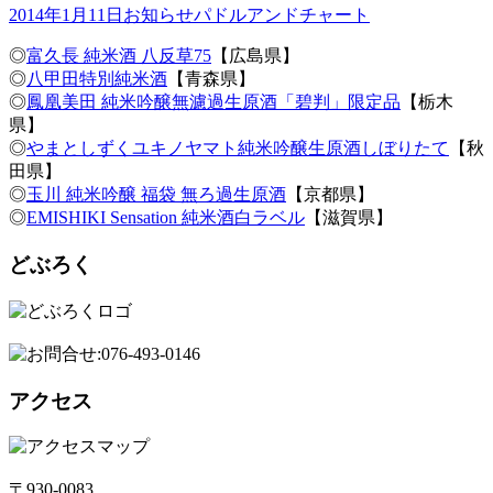
2014年1月11日
お知らせ
パドルアンドチャート
◎
富久長 純米酒 八反草75
【広島県】
◎
八甲田特別純米酒
【青森県】
◎
鳳凰美田 純米吟醸無濾過生原酒「碧判」限定品
【栃木
県】
◎
やまとしずくユキノヤマト純米吟醸生原酒しぼりたて
【秋
田県】
◎
玉川 純米吟醸 福袋 無ろ過生原酒
【京都県】
◎
EMISHIKI Sensation 純米酒白ラベル
【滋賀県】
どぶろく
アクセス
〒930-0083