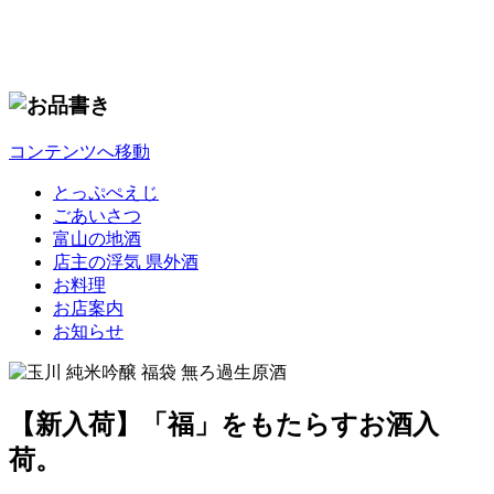
コンテンツへ移動
とっぷぺえじ
ごあいさつ
富山の地酒
店主の浮気 県外酒
お料理
お店案内
お知らせ
【新入荷】「福」をもたらすお酒入
荷。