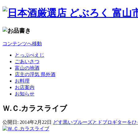
コンテンツへ移動
とっぷぺえじ
ごあいさつ
富山の地酒
店主の浮気 県外酒
お料理
お店案内
お知らせ
Ｗ.Ｃ.カラスライブ
公開日:
2014年2月22日
どす黒いブルーズとドブロギターをひ