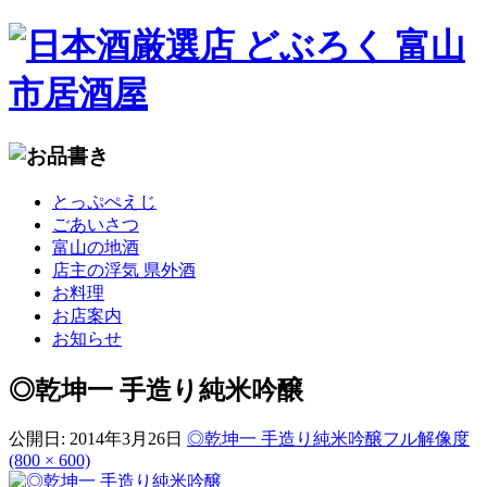
コ
とっぷぺえじ
ン
ごあいさつ
テ
富山の地酒
ン
店主の浮気 県外酒
ツ
お料理
へ
お店案内
移
お知らせ
動
◎乾坤一 手造り純米吟醸
公開日:
2014年3月26日
◎乾坤一 手造り純米吟醸
フル解像度
(800 × 600)