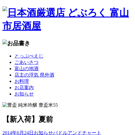
コ
とっぷぺえじ
ン
ごあいさつ
テ
富山の地酒
ン
店主の浮気 県外酒
ツ
お料理
へ
お店案内
移
お知らせ
動
【新入荷】夏前
2014年6月24日
お知らせ
パドルアンドチャート