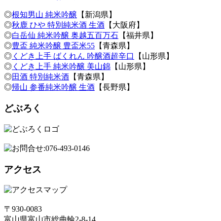
◎
根知男山 純米吟醸
【新潟県】
◎
秋鹿 ひや 特別純米酒 生酒
【大阪府】
◎
白岳仙 純米吟醸 奥越五百万石
【福井県】
◎
豊盃 純米吟醸 豊盃米55
【青森県】
◎
くどき上手 ばくれん 吟醸酒超辛口
【山形県】
◎
くどき上手 純米吟醸 美山錦
【山形県】
◎
田酒 特別純米酒
【青森県】
◎
帰山 参番純米吟醸 生酒
【長野県】
どぶろく
アクセス
〒930-0083
富山県富山市総曲輪2-8-14