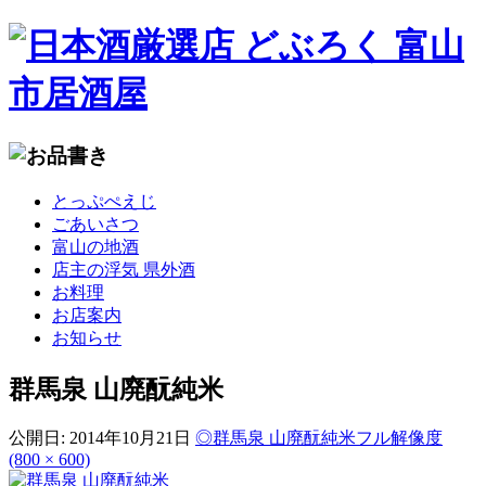
コ
とっぷぺえじ
ン
ごあいさつ
テ
富山の地酒
ン
店主の浮気 県外酒
ツ
お料理
へ
お店案内
移
お知らせ
動
群馬泉 山廃酛純米
公開日:
2014年10月21日
◎群馬泉 山廃酛純米
フル解像度
(800 × 600)