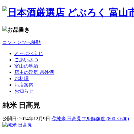
コンテンツへ移動
とっぷぺえじ
ごあいさつ
富山の地酒
店主の浮気 県外酒
お料理
お店案内
お知らせ
純米 日高見
公開日:
2014年12月9日
◎純米 日高見
フル解像度 (800 × 600)