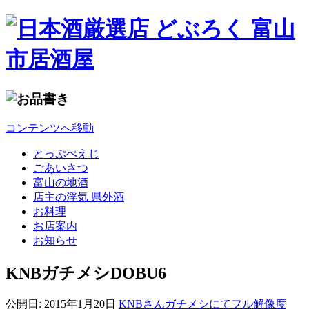
コンテンツへ移動
とっぷぺえじ
ごあいさつ
富山の地酒
店主の浮気 県外酒
お料理
お店案内
お知らせ
KNBガチメシDOBU6
公開日:
2015年1月20日
KNBさんガチメシにて
フル解像度