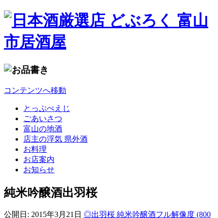
コンテンツへ移動
とっぷぺえじ
ごあいさつ
富山の地酒
店主の浮気 県外酒
お料理
お店案内
お知らせ
純米吟醸酒出羽桜
公開日:
2015年3月21日
◎出羽桜 純米吟醸酒
フル解像度 (800