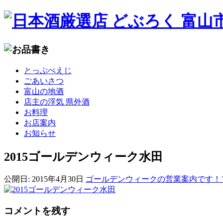
コ
とっぷぺえじ
ン
ごあいさつ
テ
富山の地酒
ン
店主の浮気 県外酒
ツ
お料理
へ
お店案内
移
お知らせ
動
2015ゴールデンウィーク水田
公開日:
2015年4月30日
ゴールデンウィークの営業案内です！
コメントを残す