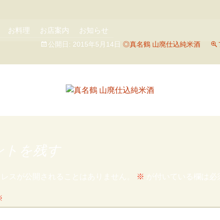
お料理
お店案内
お知らせ
公開日:
2015年5月14日
◎真名鶴 山廃仕込純米酒
ントを残す
ドレスが公開されることはありません。
※
が付いている欄は必
※