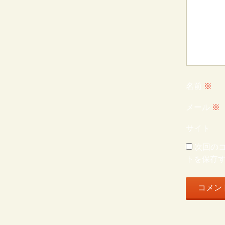
名前
※
メール
※
サイト
次回の
トを保存