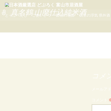
真名鶴 山廃仕込純米酒
コ
とっぷぺえじ
ごあいさつ
富山の地酒
店主の浮気 県外酒
ン
テ
ン
ツ
へ
移
動
コメ
メールア
コメント