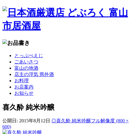
コ
とっぷぺえじ
ン
ごあいさつ
テ
富山の地酒
ン
店主の浮気 県外酒
ツ
お料理
へ
お店案内
移
お知らせ
動
喜久酔 純米吟醸
公開日:
2015年8月12日
◎喜久酔 純米吟醸
フル解像度 (800 ×
600)