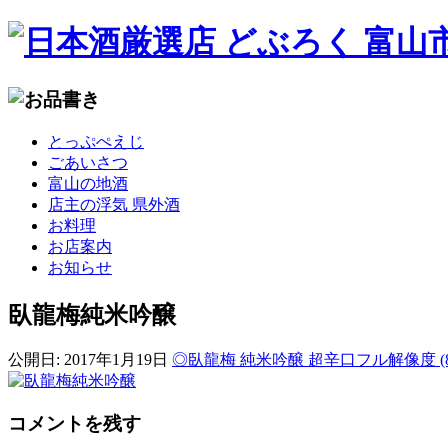
コ
とっぷぺえじ
ン
ごあいさつ
テ
富山の地酒
ン
店主の浮気 県外酒
ツ
お料理
へ
お店案内
移
お知らせ
動
臥龍梅純米吟醸
公開日:
2017年1月19日
◎臥龍梅 純米吟醸 超辛口
フル解像度 (80
コメントを残す