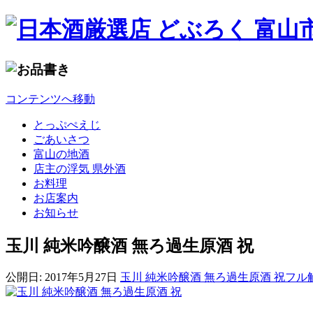
コンテンツへ移動
とっぷぺえじ
ごあいさつ
富山の地酒
店主の浮気 県外酒
お料理
お店案内
お知らせ
玉川 純米吟醸酒 無ろ過生原酒 祝
公開日:
2017年5月27日
玉川 純米吟醸酒 無ろ過生原酒 祝
フル解像