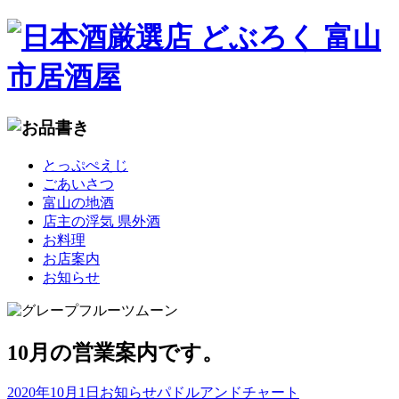
コ
とっぷぺえじ
ン
ごあいさつ
テ
富山の地酒
ン
店主の浮気 県外酒
ツ
お料理
へ
お店案内
移
お知らせ
動
10月の営業案内です。
2020年10月1日
お知らせ
パドルアンドチャート