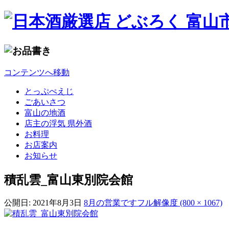
コンテンツへ移動
とっぷぺえじ
ごあいさつ
富山の地酒
店主の浮気 県外酒
お料理
お店案内
お知らせ
積乱雲_富山東別院会館
公開日:
2021年8月3日
8月の営業です
フル解像度 (800 × 1067)