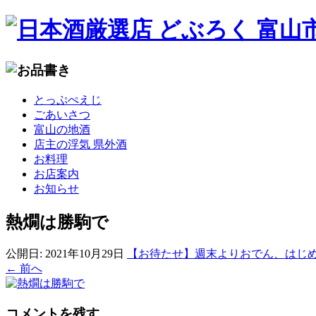
コ
とっぷぺえじ
ン
ごあいさつ
テ
富山の地酒
ン
店主の浮気 県外酒
ツ
お料理
へ
お店案内
移
お知らせ
動
熱燗は勝駒で
公開日:
2021年10月29日
【お待たせ】週末よりおでん、はじ
←
前へ
コメントを残す