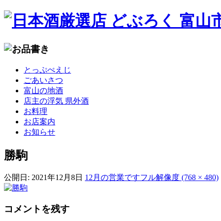
コ
とっぷぺえじ
ン
ごあいさつ
テ
富山の地酒
ン
店主の浮気 県外酒
ツ
お料理
へ
お店案内
移
お知らせ
動
勝駒
公開日:
2021年12月8日
12月の営業です
フル解像度 (768 × 480)
コメントを残す