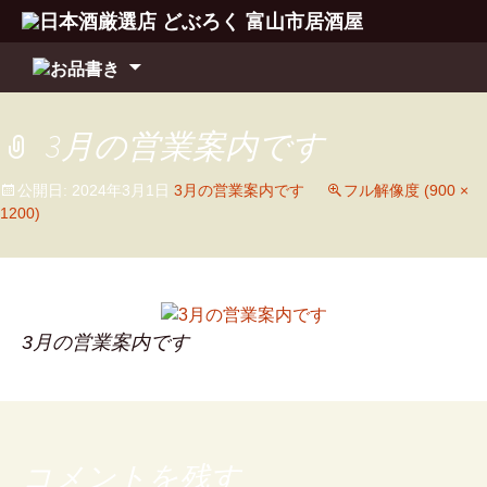
コ
ン
テ
ン
3月の営業案内です
ツ
へ
公開日:
2024年3月1日
3月の営業案内です
フル解像度 (900 ×
移
1200)
動
3月の営業案内です
コメントを残す