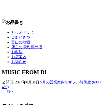
コ
とっぷぺえじ
ン
ごあいさつ
テ
富山の地酒
ン
店主の浮気 県外酒
ツ
お料理
へ
お店案内
移
お知らせ
動
MUSIC FROM D!
公開日:
2024年8月31日
9月の営業案内です
フル解像度 (600 ×
400)
←
前へ