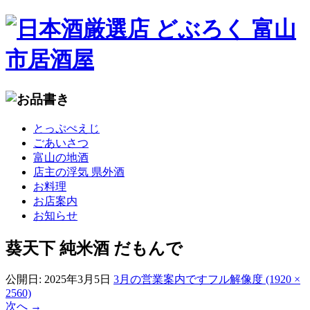
コ
とっぷぺえじ
ン
ごあいさつ
テ
富山の地酒
ン
店主の浮気 県外酒
ツ
お料理
へ
お店案内
移
お知らせ
動
葵天下 純米酒 だもんで
公開日:
2025年3月5日
3月の営業案内です
フル解像度 (1920 ×
2560)
次へ
→