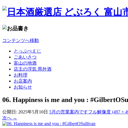
コンテンツへ移動
とっぷぺえじ
ごあいさつ
富山の地酒
店主の浮気 県外酒
お料理
お店案内
お知らせ
06. Happiness is me and you : #GilbertOSu
公開日:
2025年5月10日
5月の営業案内です
フル解像度 (497 × 4
次へ
→