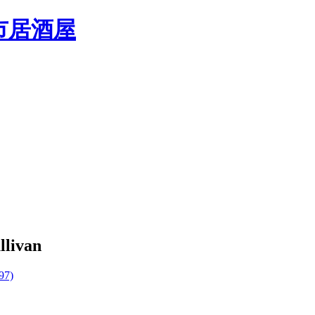
llivan
97)