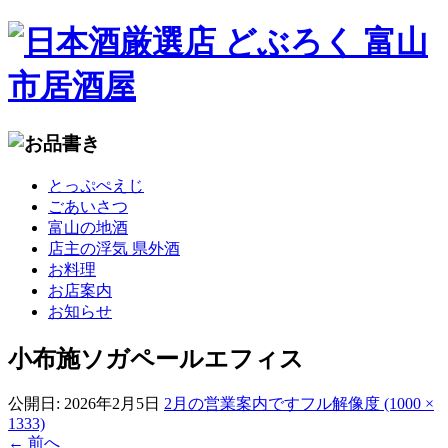
コ
とっぷぺえじ
ン
ごあいさつ
テ
富山の地酒
ン
店主の浮気 県外酒
ツ
お料理
へ
お店案内
移
お知らせ
動
小布施ソガペールエフィス
公開日:
2026年2月5日
2月の営業案内です
フル解像度 (1000 ×
1333)
←
前へ