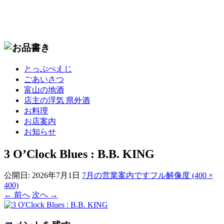
コ
とっぷぺえじ
ン
ごあいさつ
テ
富山の地酒
ン
店主の浮気 県外酒
ツ
お料理
へ
お店案内
移
お知らせ
動
3 O’Clock Blues : B.B. KING
公開日:
2026年7月1日
7月の営業案内です
フル解像度 (400 ×
400)
←
前へ
次へ
→