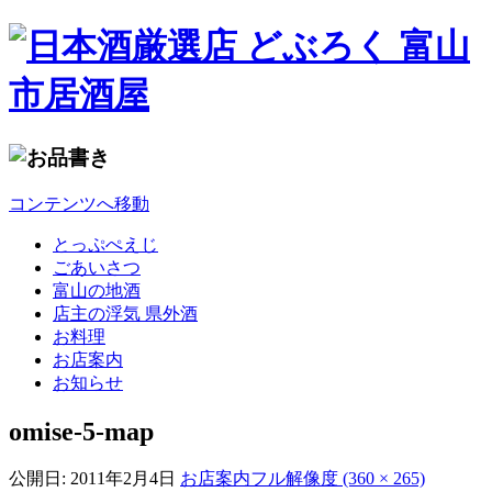
コンテンツへ移動
とっぷぺえじ
ごあいさつ
富山の地酒
店主の浮気 県外酒
お料理
お店案内
お知らせ
omise-5-map
公開日:
2011年2月4日
お店案内
フル解像度 (360 × 265)