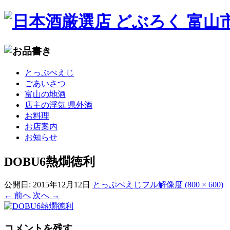
コ
とっぷぺえじ
ン
ごあいさつ
テ
富山の地酒
ン
店主の浮気 県外酒
ツ
お料理
へ
お店案内
移
お知らせ
動
DOBU6熱燗徳利
公開日:
2015年12月12日
とっぷぺえじ
フル解像度 (800 × 600)
←
前へ
次へ
→
コメントを残す