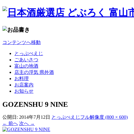
コンテンツへ移動
とっぷぺえじ
ごあいさつ
富山の地酒
店主の浮気 県外酒
お料理
お店案内
お知らせ
GOZENSHU 9 NINE
公開日:
2014年7月12日
とっぷぺえじ
フル解像度 (800 × 600)
←
前へ
次へ
→