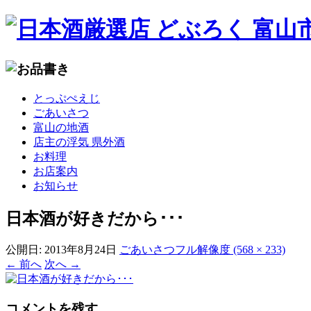
コ
とっぷぺえじ
ン
ごあいさつ
テ
富山の地酒
ン
店主の浮気 県外酒
ツ
お料理
へ
お店案内
移
お知らせ
動
日本酒が好きだから･･･
公開日:
2013年8月24日
ごあいさつ
フル解像度 (568 × 233)
←
前へ
次へ
→
コメントを残す