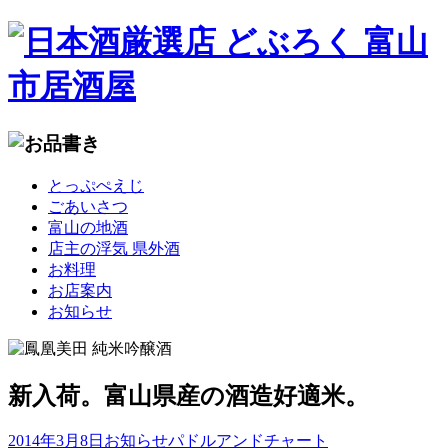
コ
とっぷぺえじ
ン
ごあいさつ
テ
富山の地酒
ン
店主の浮気 県外酒
ツ
お料理
へ
お店案内
移
お知らせ
動
新入荷。富山県産の酒造好適米。
2014年3月8日
お知らせ
パドルアンドチャート