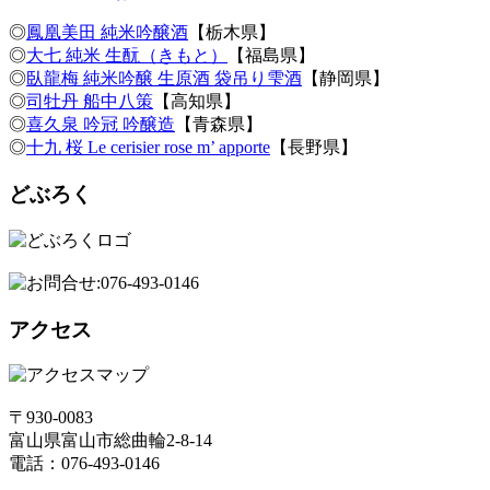
◎
鳳凰美田 純米吟醸酒
【栃木県】
◎
大七 純米 生酛（きもと）
【福島県】
◎
臥龍梅 純米吟醸 生原酒 袋吊り雫酒
【静岡県】
◎
司牡丹 船中八策
【高知県】
◎
喜久泉 吟冠 吟醸造
【青森県】
◎
十九 桜 Le cerisier rose m’ apporte
【長野県】
どぶろく
アクセス
〒930-0083
富山県富山市総曲輪2-8-14
電話：076-493-0146