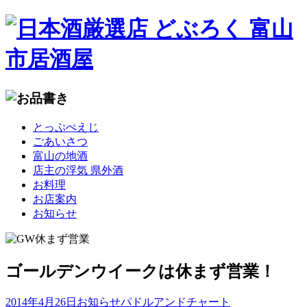
コ
とっぷぺえじ
ン
ごあいさつ
テ
富山の地酒
ン
店主の浮気 県外酒
ツ
お料理
へ
お店案内
移
お知らせ
動
ゴールデンウイークは休まず営業！
2014年4月26日
お知らせ
パドルアンドチャート