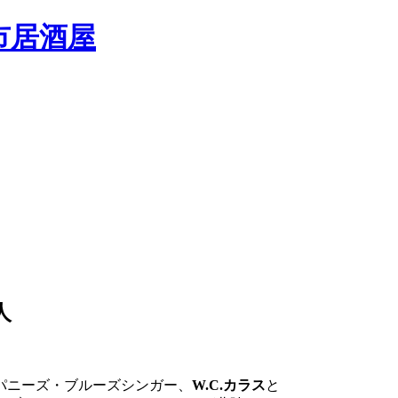
人
パニーズ・ブルーズシンガー、
W.C.カラス
と