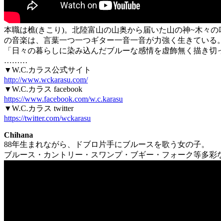
本職は樵(きこり)。北陸富山の山奥から届いた山の神~木々の
の音楽は、言葉一つ一つギター一音一音が力強く生きている
「日々の暮らしに染み込んだブルーな感情を虚飾無く描き切
………
▼W.C.カラス公式サイト
http://www.wckarasu.com/
▼W.C.カラス facebook
https://www.facebook.com/w.c.karasu
▼W.C.カラス twitter
https://twitter.com/wckarasu
Chihana
88年生まれながら、ドブロ片手にブルースを歌う女の子。
ブルース・カントリー・スワンプ・ブギー・フォーク等多彩