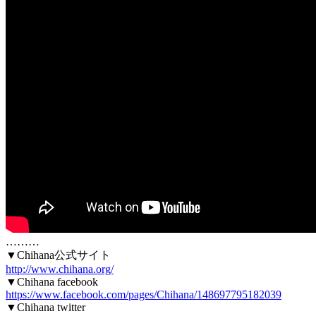
………
▼Chihana公式サイト
http://www.chihana.org/
▼Chihana facebook
https://www.facebook.com/pages/Chihana/148697795182039
▼Chihana twitter