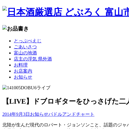
コ
とっぷぺえじ
ン
ごあいさつ
テ
富山の地酒
ン
店主の浮気 県外酒
ツ
お料理
へ
お店案内
移
お知らせ
動
【LIVE】ドブロギターをひっさげた二
2014年9月3日
お知らせ
パドルアンドチャート
北陸が生んだ現代のロバート・ジョンソンこと、話題のジャ