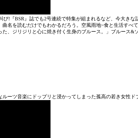
叫び!『BSR』誌でも2号連続で特集が組まれるなど、今大きな話
。曲名を読むだけでもわかるだろう。空風雨地~食と生活すべて
った、ジリジリと心に焼き付く生身のブルース。」ブルース&ソ
なルーツ音楽にドップリと浸かってしまった孤高の若き女性ド