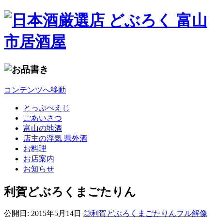
コンテンツへ移動
とっぷぺえじ
ごあいさつ
富山の地酒
店主の浮気 県外酒
お料理
お店案内
お知らせ
利賀どぶろくまごたりん
公開日:
2015年5月14日
◎利賀どぶろくまごたりん
フル解像