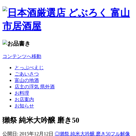
コンテンツへ移動
とっぷぺえじ
ごあいさつ
富山の地酒
店主の浮気 県外酒
お料理
お店案内
お知らせ
獺祭 純米大吟醸 磨き50
公開日:
2015年12月12日
◎獺祭 純米大吟醸 磨き50
フル解像