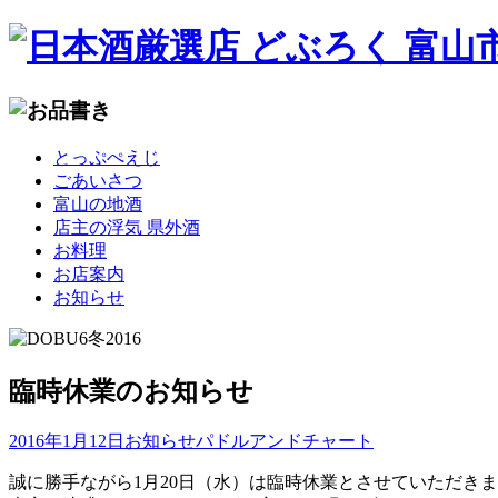
コ
とっぷぺえじ
ン
ごあいさつ
テ
富山の地酒
ン
店主の浮気 県外酒
ツ
お料理
へ
お店案内
移
お知らせ
動
臨時休業のお知らせ
2016年1月12日
お知らせ
パドルアンドチャート
誠に勝手ながら1月20日（水）は臨時休業とさせていただき