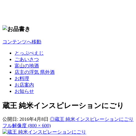
コンテンツへ移動
とっぷぺえじ
ごあいさつ
富山の地酒
店主の浮気 県外酒
お料理
お店案内
お知らせ
蔵王 純米インスピレーションにごり
公開日:
2016年4月8日
◎蔵王 純米インスピレーションにごり
フル解像度 (800 × 600)