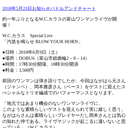
2018年5月23日
お知らせ
パドルアンドチャート
約一年ぶりとなるW.C.カラスの富山ワンマンライヴが開
催！
W.C.カラス Special Live
「汽笛を鳴らせ BLOW YOUR HORN」
●日時：2018年6月9日（土）
●場所：DOBU6（富山市総曲輪2－8－14）
●時間：17時30分開場、18時30分開演
●料金：3,500円
前回のワンマンは弾き語りでしたが、今回はながはら元さん
（ジャンベ）、岡本雅彦さん（ベース）をゲストに迎えたス
ぺシャルなトリオ編成でのパフォーマンスとなります。
「地元ではあまり機会のないワンマンライヴに、
このような素晴らしいゲストを迎えられて実に嬉しく思う。
ながはらさんは素晴らしいプレイヤーだし岡本さんとは気⼼
の知れた仲である。ライヴマジックが起こるに違いないと思
っている」（W.C.カラス）