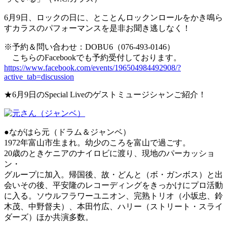
6月9日、ロックの日に、とことんロックンロールをかき鳴ら
すカラスのパフォーマンスを是非お聞き逃しなく！
※予約＆問い合わせ：DOBU6（076-493-0146）
こちらのFacebookでも予約受付しております。
https://www.facebook.com/events/196504984492908/?
active_tab=discussion
★6月9日のSpecial Liveのゲストミュージシャンご紹介！
●ながはら元（ドラム＆ジャンベ）
1972年富⼭市⽣まれ。幼少のころを富⼭で過ごす。
20歳のときケニアのナイロビに渡り、現地のパーカッショ
ン・
グループに加⼊。帰国後、故・どんと（ボ・ガンボス）と出
会いその後、平安隆のレコーディングをきっかけにプロ活動
に⼊る。ソウルフラワーユニオン、完熟トリオ（⼩坂忠、鈴
⽊茂、中野督夫）、本⽥⽵広、ハリー（ストリート・スライ
ダーズ）ほか共演多数。