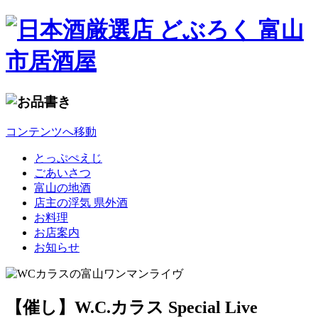
コンテンツへ移動
とっぷぺえじ
ごあいさつ
富山の地酒
店主の浮気 県外酒
お料理
お店案内
お知らせ
【催し】W.C.カラス Special Live