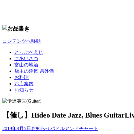
コンテンツへ移動
とっぷぺえじ
ごあいさつ
富山の地酒
店主の浮気 県外酒
お料理
お店案内
お知らせ
【催し】Hideo Date Jazz, Blues GuitarLi
2019年9月5日
お知らせ
パドルアンドチャート