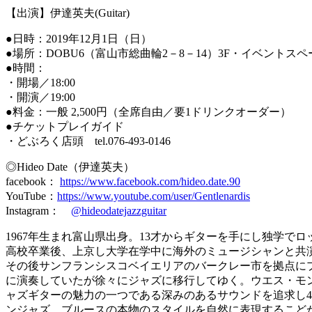
【出演】伊達英夫(Guitar)
●日時：2019年12月1日（日）
●場所：DOBU6（富山市総曲輪2－8－14）3F・イベントスペ
●時間：
・開場／18:00
・開演／19:00
●料金：一般 2,500円（全席自由／要1ドリンクオーダー）
●チケットプレイガイド
・どぶろく店頭 tel.076-493-0146
◎Hideo Date（伊達英夫）
facebook：
https://www.facebook.com/hideo.date.90
YouTube：
https://www.youtube.com/user/Gentlenardis
Instagram：
@hideodatejazzguitar
1967年生まれ富山県出身。13才からギターを手にし独学で
高校卒業後、上京し大学在学中に海外のミュージシャンと共演
その後サンフランシスコベイエリアのバークレー市を拠点に
に演奏していたが徐々にジャズに移行してゆく。ウエス・モ
ャズギターの魅力の一つである深みのあるサウンドを追求し4
ンジャズ、ブルースの本物のスタイルを自然に表現するこど