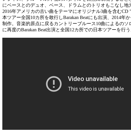
にベースとのデュオ、ベース、ドラムとのトリオもこなし地
2016年アメリカの古い曲をテーマにオリジナル3曲を含むCD 
本ツアー全国10カ所を敢行しBarakan Beatにも出演、20
制作。音楽的原点に戻るカントリーブルース10曲によるのソロ
に再度のBarakan Beat出演と全国12カ所での日本ツアーを