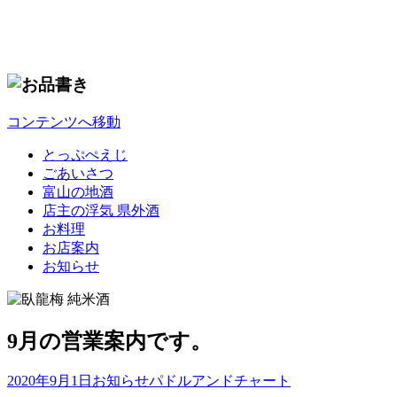
コンテンツへ移動
とっぷぺえじ
ごあいさつ
富山の地酒
店主の浮気 県外酒
お料理
お店案内
お知らせ
9月の営業案内です。
2020年9月1日
お知らせ
パドルアンドチャート