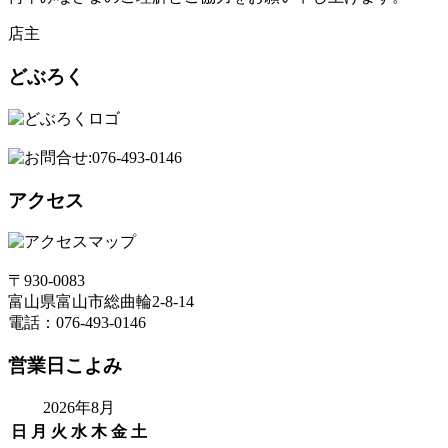
店主
どぶろく
アクセス
〒930-0083
富山県富山市総曲輪2-8-14
電話：076-493-0146
営業日こよみ
2026年8月
日
月
火
水
木
金
土