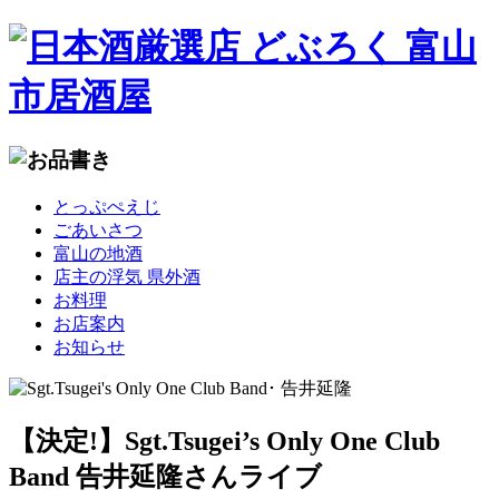
コ
とっぷぺえじ
ン
ごあいさつ
テ
富山の地酒
ン
店主の浮気 県外酒
ツ
お料理
へ
お店案内
移
お知らせ
動
【決定!】Sgt.Tsugei’s Only One Club
Band 告井延隆さんライブ