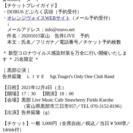
【チケットプレイガイド】
・DOBU6 どぶろく店頭（予約受付）
・
オレンジヴォイスWEBサイト
（メール予約受付）
↓
メールアドレス：info@oravo.net
件名：20201015富山 告井LIVE 予約
本文：氏名／フリガナ／電話番号／チケット予約枚数
＊ 新型コロナウイルス感染対策を万全に行い開催いたしま
す ＊ 25名限定 ＊
｜黒部公演｜
告井延隆 ＬＩＶＥ Sgt.Tsugei’s Only One Club Band
【日程】2021年12月4日（土）
【開場】17：30 【開演】18：00
【会場】黒部 Live Music Cafe Strawberry Fields Kurobe
（富山県黒部市三日市957／TEL 070-3152-8196）
【出演】告井延隆（g）
【チケット】一般 3,000円（全席自由／税込／当日￥500増／
1drink付）