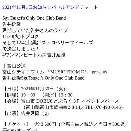
2021年11月1日
お知らせ
パドルアンドチャート
Sgt.Tsugei’s Only One Club Band・
告井延隆
延期していた告井さんのライブ
11/30(火)ドブロク
そして12/4(土)黒部ストロベリーフィールズ
で決定しました！！
#ワンマンビートルズ告井延隆
｜富山公演｜
富山シティエフエム 「MUSIC FROM D!」 presents
告井延隆Sgt.Tsugei’s Only One Club Band
【日程】2021年11月30日（火）
【開場】19：00 【開演】19：30
【会場】富山市 DOBU6 どぶろく 3Ｆ イベントスペース
（富山県富山市総曲輪2-8-14／TEL 076-493-0146）
【出演】告井延隆（g）
【チケット】一般 3,500円（全席自由／税込／当日￥500増／
要drinkオーダー）