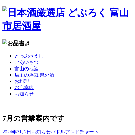
コ
とっぷぺえじ
ン
ごあいさつ
テ
富山の地酒
ン
店主の浮気 県外酒
ツ
お料理
へ
お店案内
移
お知らせ
動
7月の営業案内です
2024年7月2日
お知らせ
パドルアンドチャート