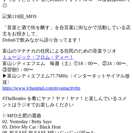
◎
「音楽と酒で街を醸す」を合言葉に街なかで活動している店
主をお招きして、
Dobu6で飲みながら語り合ってます！
富山のマチナカの住民による住民のための音楽ラジオ
ミュージック・フロム・ディー！
富山シティエフエム 毎週（土）①18：00〜、②24：00〜、
③翌朝5：00〜
▶︎富山シティエフエム77.7MHz〈インターネットサイマル放
送〉
https://www.jcbasimul.com/toyamacityfm
#TheBeatles を肴にヤァ！ヤァ！ヤァ！と楽しんでいるコメ
ントはラジオでお楽しみください
▷MFD土肥の選曲
02. Yesterday / Betty Says
05. Drive My Car / Black Heat
08. PLEASE PLEASE ME/ バンバンバザール