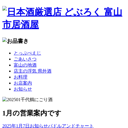
コ
とっぷぺえじ
ン
ごあいさつ
テ
富山の地酒
ン
店主の浮気 県外酒
ツ
お料理
へ
お店案内
移
お知らせ
動
1月の営業案内です
2025年1月7日
お知らせ
パドルアンドチャート