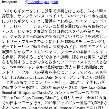
Instagram：
@hideodatejazzguitar
13才からギターを手にし独学で演奏しはじめる。24才の時単
身渡米。サンフランシスコベイエリアのバークレー市を拠点
にプロのギタリストとし活動をはじめる。ウエス・モンゴメ
リー、ロバート・ジョンソンに影響を受けながらも独特のフ
ィンガーピッキング奏法で自分自身のスタイルを築きあげ
る。ジャズギターの深みのある心地よいサウンドを追求しカ
ントリー・ブルースでよく使われた432Hzのチューニングを
使ってヒーリング効果の高い演奏をめざす。長年のアメリカ
演奏生活からアメリカンジャズ、ブルースの本物のスタイル
を自然に表現するこどができその演奏に隠された奥深い思想
をも理解することができる数少ないアーティストの一人とな
る。YouTubeチャンネルの登録者は1万人を超え定期的にカ
ントリー・ブルースの演奏を中心にアップしている。2016年
CD ”The Artistry Of Hideo Date”をリリース、24年ぶりに帰国
し全国6カ所でソロコンサートを行う。2017年、全国10カ所
の日本ツアーを敢行。2018年童謡ジャズCD “New Jazz Guitar
Sound of 10 Japanese Classics”とカントリーブルースのCD
“Hideo Date Plays Country Blues”も同時リリース、全国12カ所
での日本ツアーを行う。2019年ジャズギター童謡CD第2弾で
ある”New Jazz Guitar Sound of 10 Japanese Classics 2”を11月リ