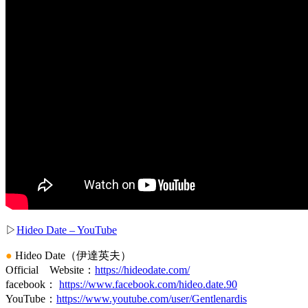
▷
Hideo Date – YouTube
●
Hideo Date（伊達英夫）
Official Website：
https://hideodate.com/
facebook：
https://www.facebook.com/hideo.date.90
YouTube：
https://www.youtube.com/user/Gentlenardis