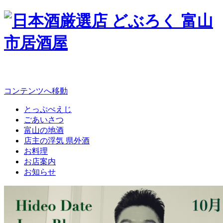
コンテンツへ移動
とっぷぺえじ
ごあいさつ
富山の地酒
店主の浮気 県外酒
お料理
お店案内
お知らせ