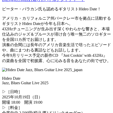
ピーター・バラカン氏も認めるギタリストHideo Date！
アメリカ・カリフォルニア州バークレー市を拠点に活動する
ギタリストHideo Dateが今年も日本へ。
432Hzチューニングが生み出す深くやわらかな響きと、本場
仕込みのジャズ＆ブルースが溶け合う唯一無二のソロギター
を全国11カ所でお届けします。
演奏の合間には長年のアメリカ音楽生活で培ったエピソード
や、曲にまつわる裏話などもお話しします。
今年9月リリース予定の新作CD 『Just Cookin’ with 432Hz』
の楽曲を全国で初披露、心に沁みる音をあなたの街でぜひ。
Hideo Date
Jazz, Blues Guitar Live 2025
▷［日時］
2025年10月19日（日）
開場 18:00 開演 19:00
▷［料金］
全席自由 2,500円(税込/要1ドリンクオーダー）