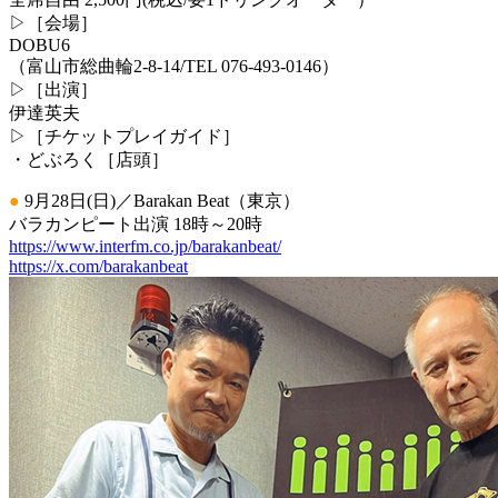
▷［会場］
DOBU6
（富山市総曲輪2-8-14/TEL 076-493-0146）
▷［出演］
伊達英夫
▷［チケットプレイガイド］
・どぶろく［店頭］
●
9月28日(日)／Barakan Beat（東京）
バラカンピート出演 18時～20時
https://www.interfm.co.jp/barakanbeat/
https://x.com/barakanbeat