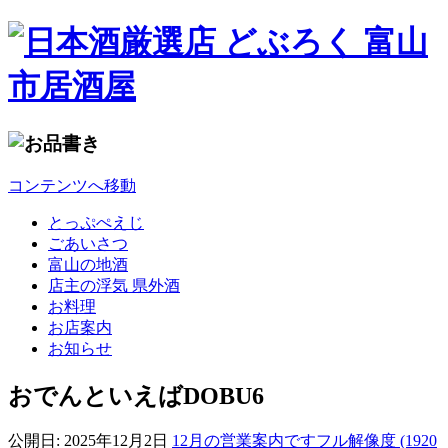
コンテンツへ移動
とっぷぺえじ
ごあいさつ
富山の地酒
店主の浮気 県外酒
お料理
お店案内
お知らせ
おでんといえばDOBU6
公開日:
2025年12月2日
12月の営業案内です
フル解像度 (1920