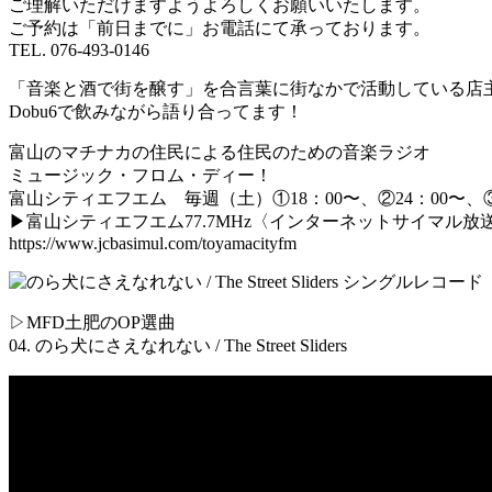
ご理解いただけますようよろしくお願いいたします。
ご予約は「前日までに」お電話にて承っております。
TEL. 076-493-0146
「音楽と酒で街を醸す」を合言葉に街なかで活動している店
Dobu6で飲みながら語り合ってます！
富山のマチナカの住民による住民のための音楽ラジオ
ミュージック・フロム・ディー！
富山シティエフエム 毎週（土）①18：00〜、②24：00〜、③
▶︎富山シティエフエム77.7MHz〈インターネットサイマル放
https://www.jcbasimul.com/toyamacityfm
▷MFD土肥のOP選曲
04. のら犬にさえなれない / The Street Sliders