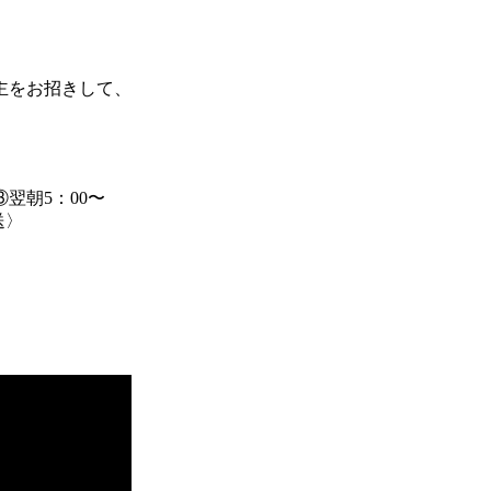
主をお招きして、
翌朝5：00〜
送〉