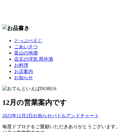
コ
とっぷぺえじ
ン
ごあいさつ
テ
富山の地酒
ン
店主の浮気 県外酒
ツ
お料理
へ
お店案内
移
お知らせ
動
12月の営業案内です
2025年12月2日
お知らせ
パドルアンドチャート
毎度ドブロクをご愛顧いただきありがとうございます。