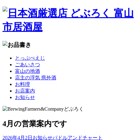
コ
とっぷぺえじ
ン
ごあいさつ
テ
富山の地酒
ン
店主の浮気 県外酒
ツ
お料理
へ
お店案内
移
お知らせ
動
4月の営業案内です
2026年4月2日
お知らせ
パドルアンドチャート